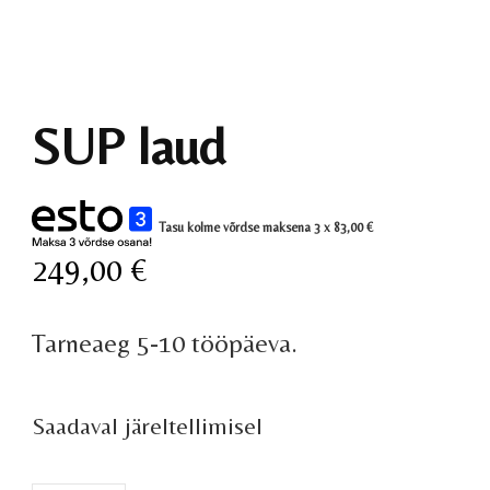
SUP laud
Tasu kolme võrdse maksena 3 x
83,00
€
249,00
€
Tarneaeg 5-10 tööpäeva.
Saadaval järeltellimisel