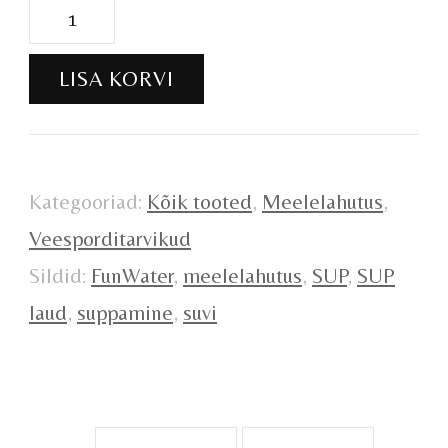
SUP
laud
LISA KORVI
kogus
Kategooriad:
Kõik tooted
,
Meelelahutus
,
Veesporditarvikud
Sildid:
FunWater
,
meelelahutus
,
SUP
,
SUP
laud
,
suppamine
,
suvi