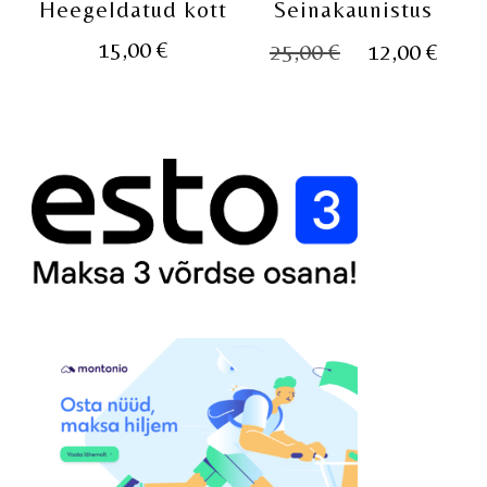
Heegeldatud kott
Seinakaunistus
Algne
Pra
15,00
€
25,00
€
12,00
€
hind
hin
oli:
on:
25,00 €.
12,0