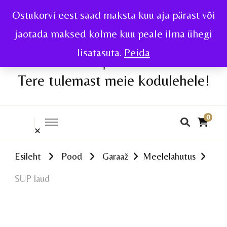
Ostukorvi eest saad maksta kuu aja pärast või
jaotada maksed kolme kuu peale ilma ühegi
lisatasuta.
Peida
Tere tulemast meie kodulehele!
0
Esileht
Pood
Garaaž
Meelelahutus
SUP laud