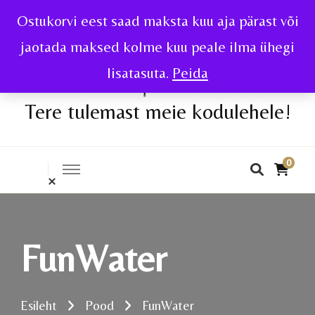
Ostukorvi eest saad maksta kuu aja pärast või
jaotada maksed kolme kuu peale ilma ühegi
lisatasuta.
Peida
Tere tulemast meie kodulehele!
0
FunWater
Esileht
Pood
FunWater