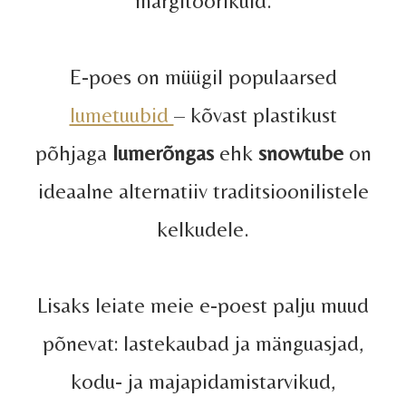
märgitoorikuid.
E-poes on müügil populaarsed
lumetuubid
– kõvast plastikust
põhjaga
lumerõngas
ehk
snowtube
on
ideaalne alternatiiv traditsioonilistele
kelkudele.
Lisaks leiate meie e-poest palju muud
põnevat: lastekaubad ja mänguasjad,
kodu- ja majapidamistarvikud,