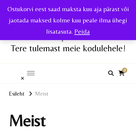
Ostukorvi eest saad maksta kuu aja pärast või
jaotada maksed kolme kuu peale ilma ühegi
lisatasuta.
Peida
Tere tulemast meie kodulehele!
0
Esileht
Meist
Meist