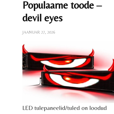
Populaarne toode –
devil eyes
JAANUAR 27, 2026
LED tulepaneelid/tuled on loodud