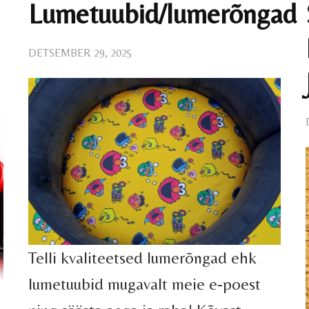
Lumetuubid/lumerõngad
DETSEMBER 29, 2025
Telli kvaliteetsed lumerõngad ehk
lumetuubid mugavalt meie e-poest