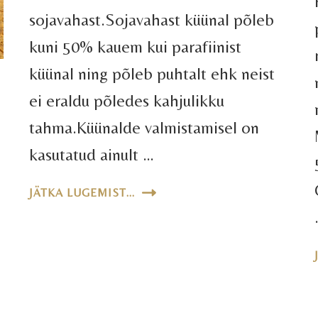
sojavahast.Sojavahast küünal põleb
kuni 50% kauem kui parafiinist
küünal ning põleb puhtalt ehk neist
ei eraldu põledes kahjulikku
tahma.Küünalde valmistamisel on
kasutatud ainult …
JÄTKA LUGEMIST...