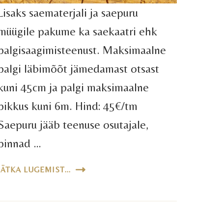
Lisaks saematerjali ja saepuru
müügile pakume ka saekaatri ehk
palgisaagimisteenust. Maksimaalne
palgi läbimõõt jämedamast otsast
kuni 45cm ja palgi maksimaalne
pikkus kuni 6m. Hind: 45€/tm
Saepuru jääb teenuse osutajale,
pinnad …
JÄTKA LUGEMIST...