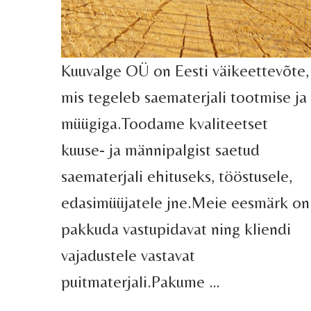
Kuuvalge OÜ on Eesti väikeettevõte,
mis tegeleb saematerjali tootmise ja
müügiga.Toodame kvaliteetset
kuuse- ja männipalgist saetud
saematerjali ehituseks, tööstusele,
edasimüüjatele jne.Meie eesmärk on
pakkuda vastupidavat ning kliendi
vajadustele vastavat
puitmaterjali.Pakume …