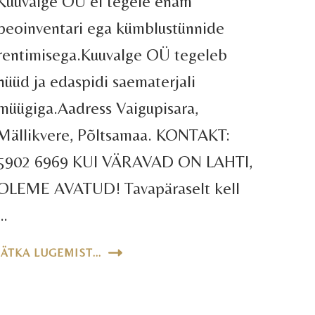
Kuuvalge OÜ ei tegele enam
peoinventari ega kümblustünnide
rentimisega.Kuuvalge OÜ tegeleb
nüüd ja edaspidi saematerjali
müügiga.Aadress Vaigupisara,
Mällikvere, Põltsamaa. KONTAKT:
5902 6969 KUI VÄRAVAD ON LAHTI,
OLEME AVATUD! Tavapäraselt kell
…
JÄTKA LUGEMIST...