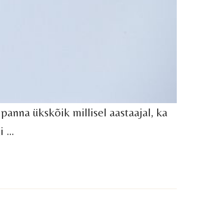
anna ükskõik millisel aastaajal, ka
ki …