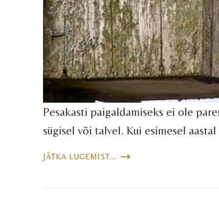
Pesakasti paigaldamiseks ei ole parem
sügisel või talvel. Kui esimesel aastal
JÄTKA LUGEMIST...