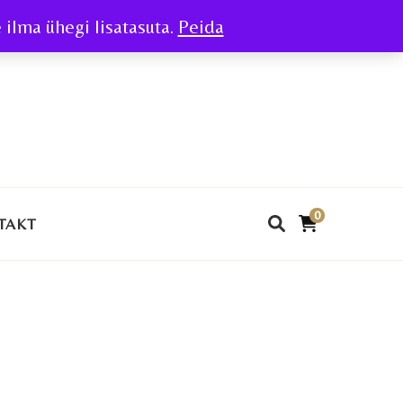
ilma ühegi lisatasuta.
Peida
0
TAKT