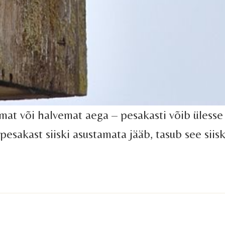
at või halvemat aega – pesakasti võib ülesse p
 pesakast siiski asustamata jääb, tasub see siis