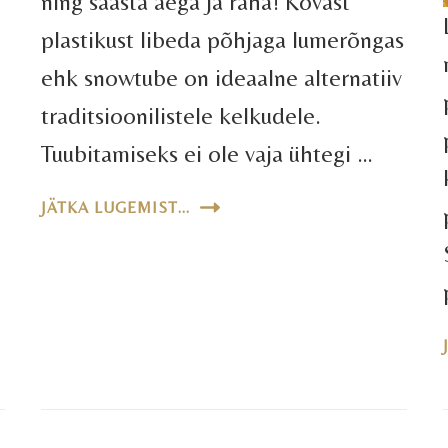
ning säästa aega ja raha! Kõvast
plastikust libeda põhjaga lumerõngas
ehk snowtube on ideaalne alternatiiv
traditsioonilistele kelkudele.
Tuubitamiseks ei ole vaja ühtegi …
JÄTKA LUGEMIST...