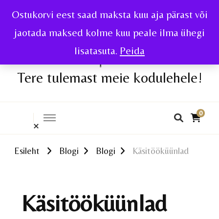
Ostukorvi eest saad maksta kuu aja pärast või
jaotada maksed kolme kuu peale ilma ühegi
lisatasuta.
Peida
Tere tulemast meie kodulehele!
0
Esileht
Blogi
Blogi
Käsitööküünlad
Käsitööküünlad