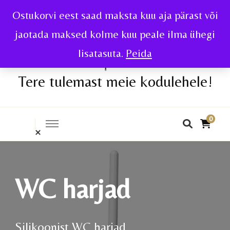
Ostukorvi eest saad maksta kuu aja pärast või
jaotada maksed kolme kuu peale ilma ühegi
lisatasuta.
Peida
Tere tulemast meie kodulehele!
0
WC harjad
Silikoonist WC harjad