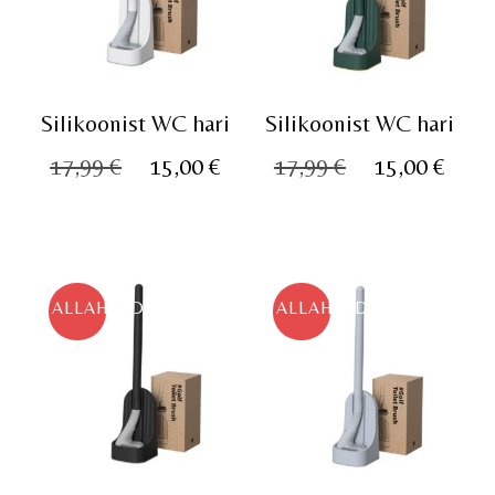
Silikoonist WC hari
Silikoonist WC hari
Algne
Praegune
Algne
Pra
17,99
€
15,00
€
17,99
€
15,00
€
hind
hind
hind
hin
oli:
on:
oli:
on:
17,99 €.
15,00 €.
17,99 €.
15,0
ALLAHINDLUS!
ALLAHINDLUS!