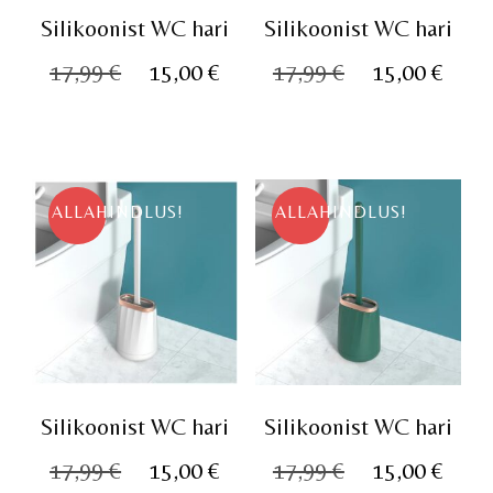
Silikoonist WC hari
Silikoonist WC hari
Algne
Praegune
Algne
Pra
17,99
€
15,00
€
17,99
€
15,00
€
hind
hind
hind
hin
oli:
on:
oli:
on:
17,99 €.
15,00 €.
17,99 €.
15,0
ALLAHINDLUS!
ALLAHINDLUS!
Silikoonist WC hari
Silikoonist WC hari
Algne
Praegune
Algne
Pra
17,99
€
15,00
€
17,99
€
15,00
€