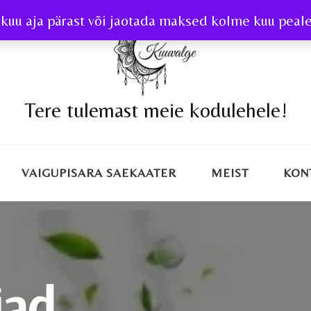
kuu aja pärast või jaotada maksed kolme kuu peale 
Tere tulemast meie kodulehele!
VAIGUPISARA SAEKAATER
MEIST
KON
jad