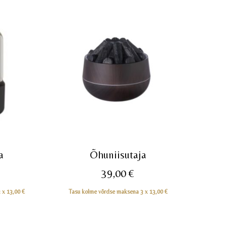
a
Õhuniisutaja
39,00
€
3 x
13,00
€
Tasu kolme võrdse maksena 3 x
13,00
€