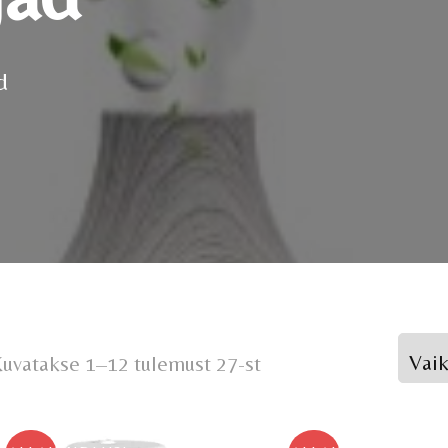
d
uvatakse 1–12 tulemust 27-st