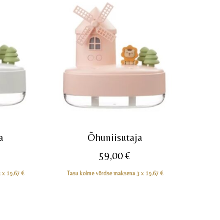
a
Õhuniisutaja
59,00
€
3 x
19,67
€
Tasu kolme võrdse maksena 3 x
19,67
€