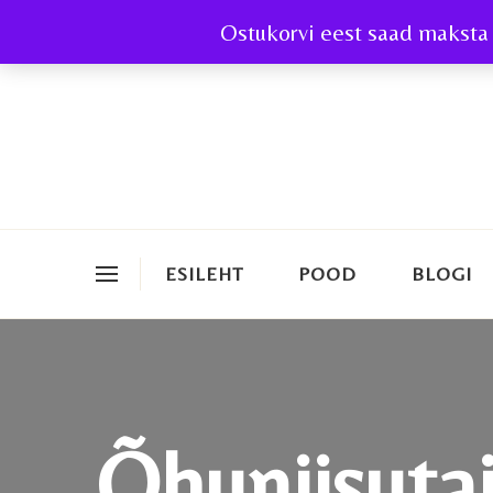
Ostukorvi eest saad maksta 
ESILEHT
POOD
BLOGI
Õhuniisuta