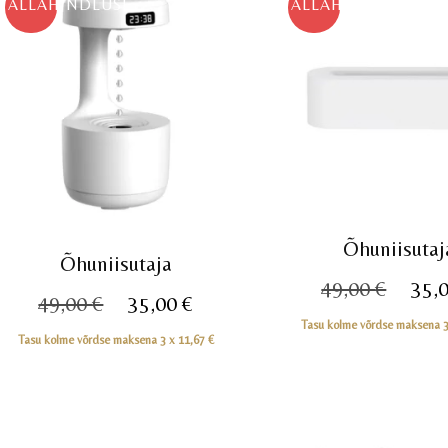
ALLAHINDLUS!
ALLAHINDLUS!
Õhuniisutaj
Õhuniisutaja
Algn
49,00
€
35,
Algne
Praegune
49,00
€
35,00
€
hind
Tasu kolme võrdse maksena 
hind
hind
Tasu kolme võrdse maksena 3 x
11,67
€
oli:
oli:
on:
49,00
49,00 €.
35,00 €.