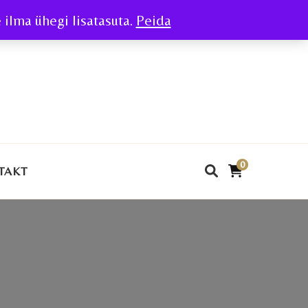
ilma ühegi lisatasuta.
Peida
0
TAKT