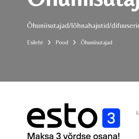
Õhuniisutajad/lõhnahajutid/difuuseri
Esileht
Pood
Õhuniisutajad
K