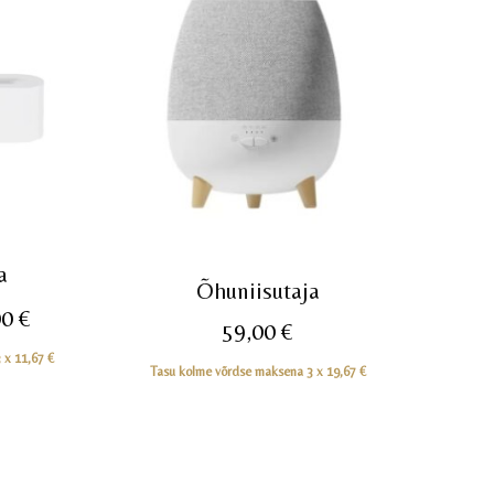
a
Õhuniisutaja
e
Praegune
00
€
59,00
€
hind
3 x
11,67
€
Tasu kolme võrdse maksena 3 x
19,67
€
on:
 €.
35,00 €.