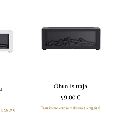
Õhuniisutaja
a
59,00
€
Tasu kolme võrdse maksena 3 x
19,67
€
3 x
19,67
€