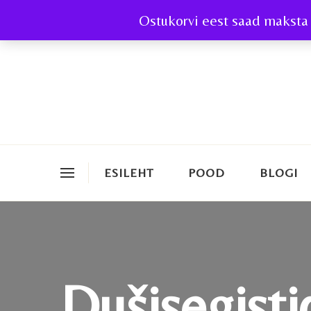
Ostukorvi eest saad maksta 
ESILEHT
POOD
BLOGI
Dušisegisti