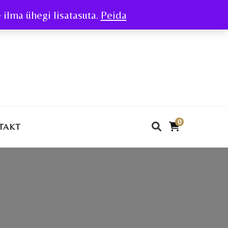
ilma ühegi lisatasuta.
Peida
0
TAKT