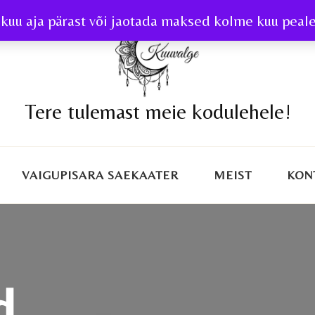
kuu aja pärast või jaotada maksed kolme kuu peale 
Tere tulemast meie kodulehele!
VAIGUPISARA SAEKAATER
MEIST
KON
d