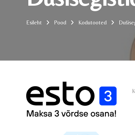
Esileht
Pood
Kodutooted
Dušise
K