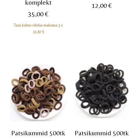
komplekt
12,00
€
35,00
€
Tasu kolme võrdse maksena 3 x
11,67
€
Patsikummid 500tk
Patsikummid 500tk