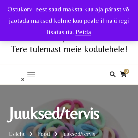
Ostukorvi eest saad maksta kuu aja pärast või
jaotada maksed kolme kuu peale ilma ühegi
lisatasuta.
Peida
Tere tulemast meie kodulehele!
0
Juuksed/tervis
Esileht
Pood
Juuksed/tervis