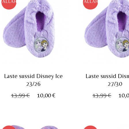
ALLAHINDLUS!
ALLAHINDLUS!
Laste sussid Disney Ice
Laste sussid Disn
23/26
27/30
Algne
Praegune
Algn
13,99
€
10,00
€
13,99
€
10,
hind
hind
hind
oli:
on:
oli:
13,99 €.
10,00 €.
13,99