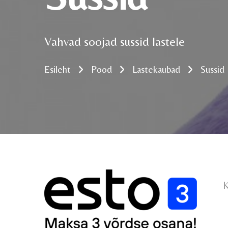
Vahvad soojad sussid lastele
Esileht
Pood
Lastekaubad
Sussid
K