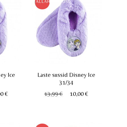
ALLAHINDLUS!
ey Ice
Laste sussid Disney Ice
31/34
e
Praegune
Algne
Praegune
00
€
13,99
€
10,00
€
hind
hind
hind
on:
oli:
on:
 €.
10,00 €.
13,99 €.
10,00 €.