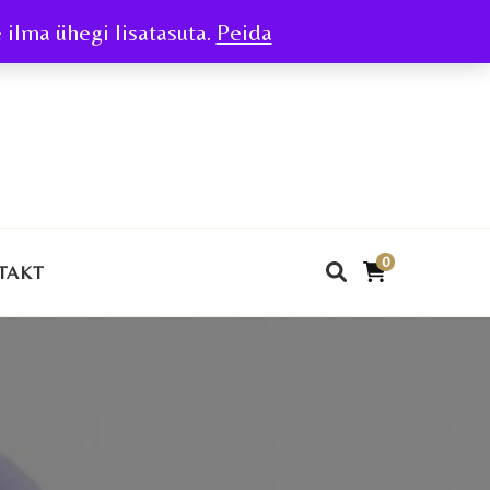
ilma ühegi lisatasuta.
Peida
0
TAKT