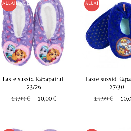
ALLAHINDLUS!
ALLAHINDLUS!
Laste sussid Käpapatrull
Laste sussid Käpa
23/26
27/30
Algne
Praegune
Algn
13,99
€
10,00
€
13,99
€
10,
hind
hind
hind
oli:
on:
oli:
13,99 €.
10,00 €.
13,99