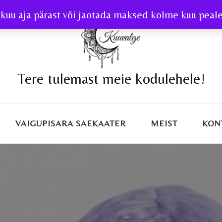
kuu aja pärast või jaotada maksed kolme kuu peale 
Tere tulemast meie kodulehele!
VAIGUPISARA SAEKAATER
MEIST
KON