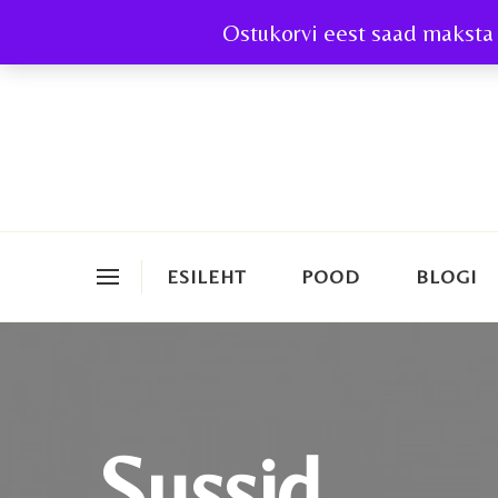
Ostukorvi eest saad maksta 
ESILEHT
POOD
BLOGI
Sussid