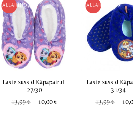
ALLAHINDLUS!
ALLAHINDLUS!
Laste sussid Käpapatrull
Laste sussid Käpa
27/30
31/34
Algne
Praegune
Algn
13,99
€
10,00
€
13,99
€
10,
hind
hind
hind
oli:
on:
oli:
13,99 €.
10,00 €.
13,99