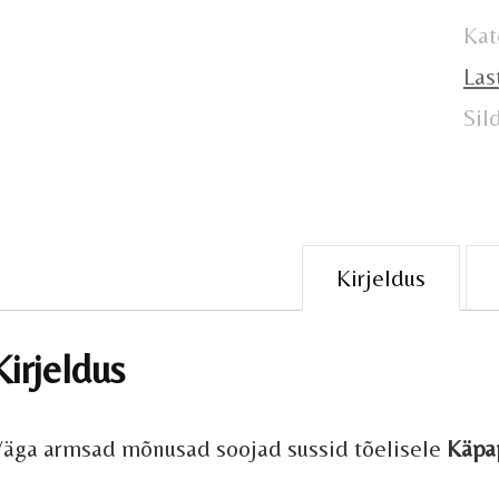
ko
Kat
Las
Sil
Kirjeldus
Kirjeldus
äga armsad mõnusad soojad sussid tõelisele
Käpap