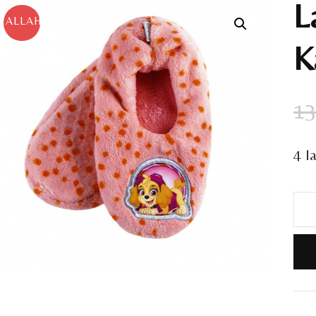
L
ALLAHINDLUS!
K
13
4 l
Las
sus
Käp
27/