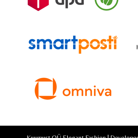
Kuumust OÜ Elegant Fashion | Develop