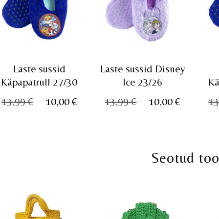
Laste sussid
Laste sussid Disney
Käpapatrull 27/30
Ice 23/26
Kä
Algne
Praegune
Algne
Praegu
13,99
€
10,00
€
13,99
€
10,00
€
13
hind
hind
hind
hind
oli:
on:
oli:
on:
13,99 €.
10,00 €.
13,99 €.
10,00 €.
Seotud to