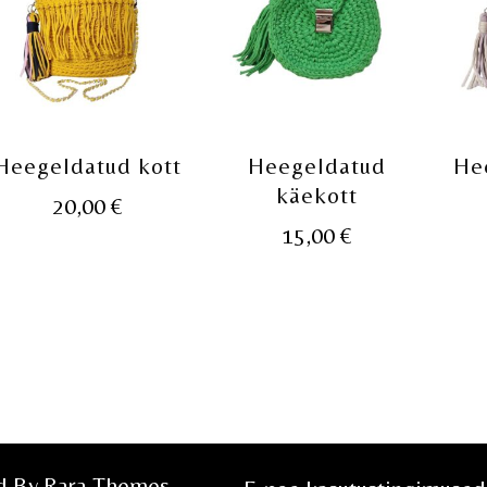
Heegeldatud kott
Heegeldatud
He
käekott
20,00
€
15,00
€
ed By
Rara Themes
.