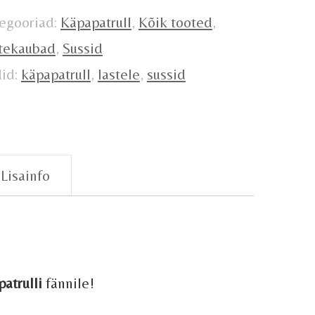
gus
egooriad:
Käpapatrull
,
Kõik tooted
,
tekaubad
,
Sussid
did:
käpapatrull
,
lastele
,
sussid
Lisainfo
atrulli
fännile!