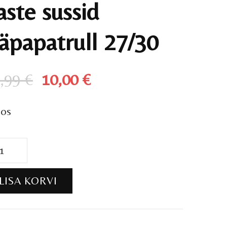
aste sussid
äpapatrull 27/30
Algne
Praegune
,99
€
10,00
€
hind
hind
aos
oli:
on:
13,99 €.
10,00 €.
te
sid
LISA KORVI
apatrull
30