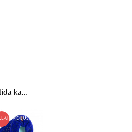
dida ka…
LLAHINDLUS!