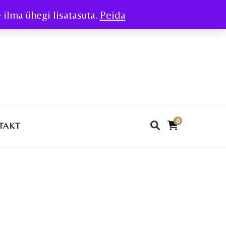
ilma ühegi lisatasuta.
Peida
0
TAKT