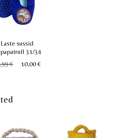
Laste sussid
papatrull 31/34
ne
Algne
Praegune
,99
€
10,00
€
hind
hind
oli:
on:
13,99 €.
10,00 €.
oted