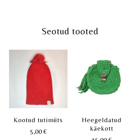
Seotud tooted
Kootud tutimüts
Heegeldatud
käekott
5,00
€
15,00
€