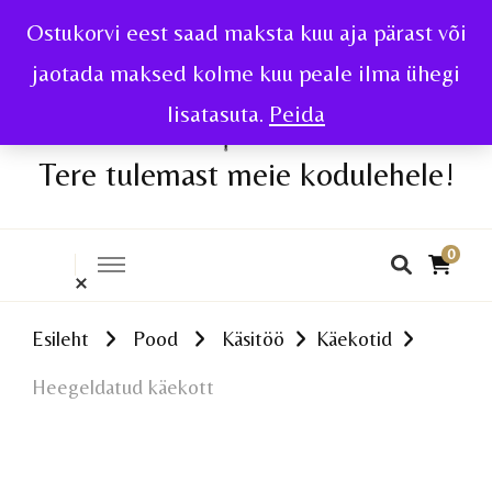
Ostukorvi eest saad maksta kuu aja pärast või
jaotada maksed kolme kuu peale ilma ühegi
lisatasuta.
Peida
Tere tulemast meie kodulehele!
0
Esileht
Pood
Käsitöö
Käekotid
Heegeldatud käekott