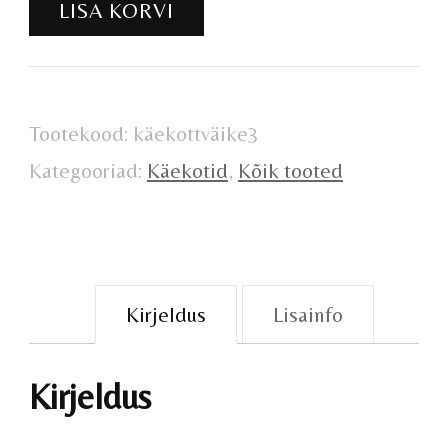
LISA KORVI
käekott
kogus
Tootekood:
käekottväike3
Kategooriad:
Käekotid
,
Kõik tooted
Kirjeldus
Lisainfo
Kirjeldus