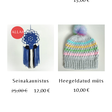
ALLAHINDLUS!
Seinakaunistus
Heegeldatud müts
Algne
Praegune
10,00
€
25,00
€
12,00
€
hind
hind
oli:
on: