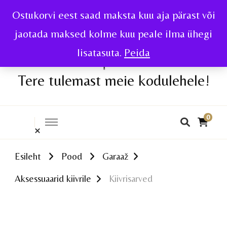
Ostukorvi eest saad maksta kuu aja pärast või
jaotada maksed kolme kuu peale ilma ühegi
lisatasuta.
Peida
Tere tulemast meie kodulehele!
0
Esileht
Pood
Garaaž
Aksessuaarid kiivrile
Kiivrisarved