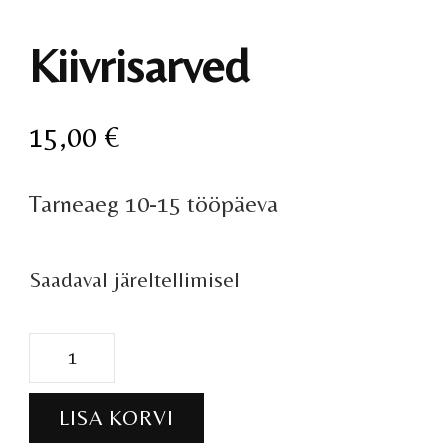
Kiivrisarved
15,00
€
Tarneaeg 10-15 tööpäeva
Saadaval järeltellimisel
Kiivrisarved
kogus
LISA KORVI