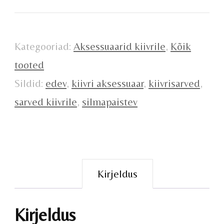
Kategooriad:
Aksessuaarid kiivrile
,
Kõik
tooted
Sildid:
edev
,
kiivri aksessuaar
,
kiivrisarved
,
sarved kiivrile
,
silmapaistev
Kirjeldus
Kirjeldus