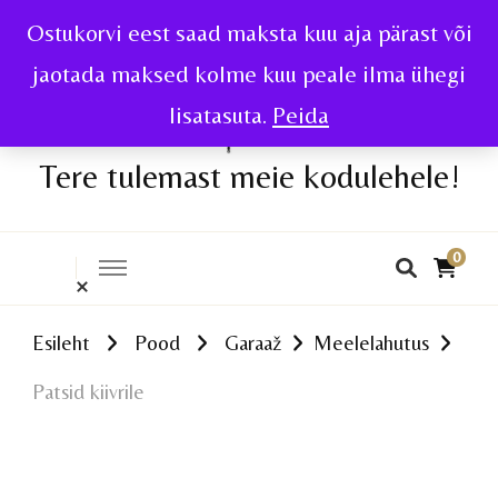
Ostukorvi eest saad maksta kuu aja pärast või
jaotada maksed kolme kuu peale ilma ühegi
lisatasuta.
Peida
Tere tulemast meie kodulehele!
0
Esileht
Pood
Garaaž
Meelelahutus
Patsid kiivrile