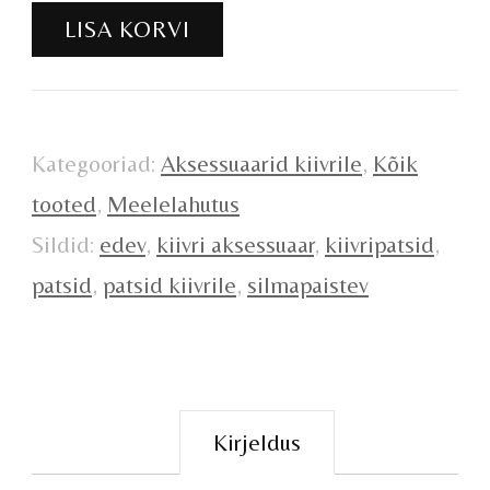
kiivrile
LISA KORVI
kogus
Kategooriad:
Aksessuaarid kiivrile
,
Kõik
tooted
,
Meelelahutus
Sildid:
edev
,
kiivri aksessuaar
,
kiivripatsid
,
patsid
,
patsid kiivrile
,
silmapaistev
Kirjeldus