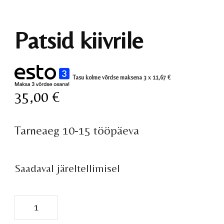
Patsid kiivrile
Tasu kolme võrdse maksena 3 x
11,67
€
35,00
€
Tarneaeg 10-15 tööpäeva
Saadaval järeltellimisel
Patsid