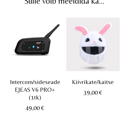
Sulle võib meeldida ka…
Intercom/sideseade
Kiivrikate/kaitse
EJEAS V6 PRO+
39,00
€
(1tk)
49,00
€