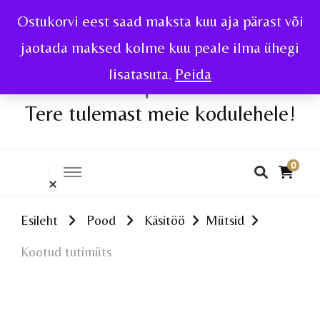
Ostukorvi eest saad maksta kuu aja pärast või
jaotada maksed kolme kuu peale ilma ühegi
lisatasuta.
Peida
Tere tulemast meie kodulehele!
0
Esileht
Pood
Käsitöö
Mütsid
Kootud tutimüts