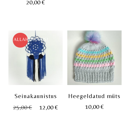
20,00
€
hind
hin
oli:
on:
25,00 €.
12,0
ALLAHINDLUS!
Seinakaunistus
Heegeldatud müts
Algne
Praegune
10,00
€
25,00
€
12,00
€
hind
hind
oli:
on: