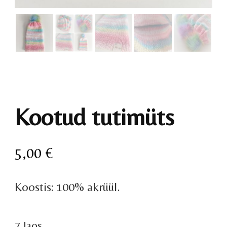
Kootud tutimüts
5,00
€
Koostis: 100% akrüül.
7 laos