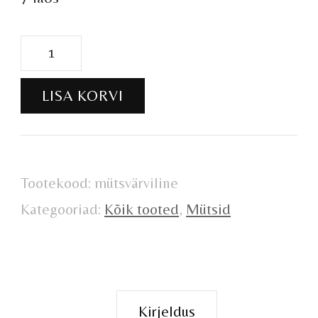
Kootud
tutimüts
LISA KORVI
kogus
Tootekood:
mütsvärviline
Kategooriad:
Kõik tooted
,
Mütsid
Kirjeldus