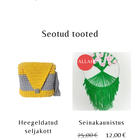
Seotud tooted
ALLAHINDLUS!
Heegeldatud
Seinakaunistus
seljakott
Algne
Pra
25,00
€
12,00
€