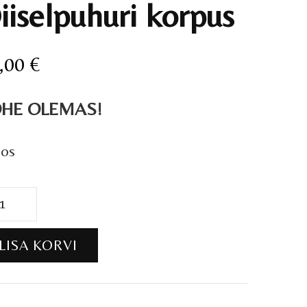
iiselpuhuri korpus
,00
€
HE OLEMAS!
aos
selpuhuri
pus
LISA KORVI
gus