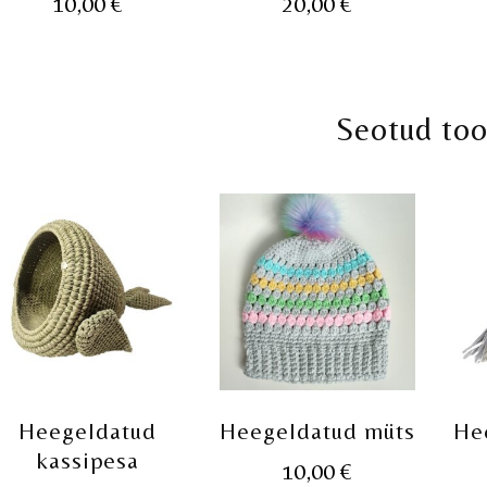
10,00
€
20,00
€
Seotud to
Heegeldatud
Heegeldatud müts
He
kassipesa
10,00
€