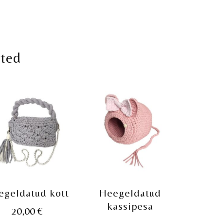
oted
egeldatud kott
Heegeldatud
kassipesa
20,00
€