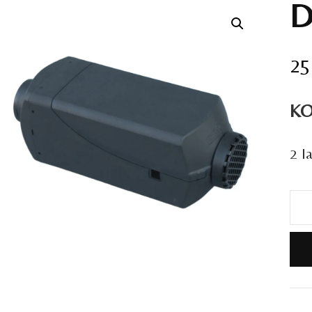
D
25
KO
2 l
Dii
kor
ko