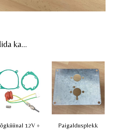
dida ka…
õgküünal 12V +
Paigaldusplekk