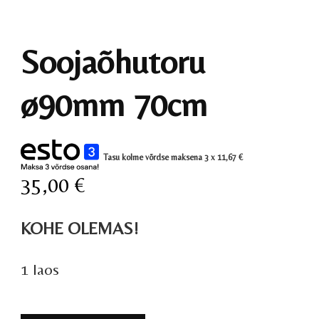
Soojaõhutoru
ø90mm 70cm
Tasu kolme võrdse maksena 3 x
11,67
€
35,00
€
KOHE OLEMAS!
1 laos