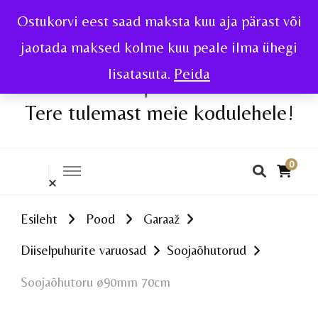
Ostukorvi eest saad maksta kuu aja pärast või
jaotada maksed kolme kuu peale ilma ühegi
lisatasuta.
Peida
Tere tulemast meie kodulehele!
0
Esileht
Pood
Garaaž
Diiselpuhurite varuosad
Soojaõhutorud
Soojaõhutoru ø90mm 70cm