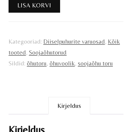
Soojaõhutoru
LISA KORVI
ø90mm
70cm
kogus
Kategooriad:
Diiselpuhurite varuosad
,
Kõik
tooted
,
Soojaõhutorud
Sildid:
õhutoru
,
õhuvoolik
,
soojaõhu toru
Kirjeldus
Kirjeldus