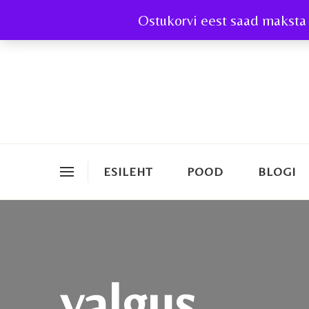
Ostukorvi eest saad maksta 
ESILEHT
POOD
BLOGI
valgus