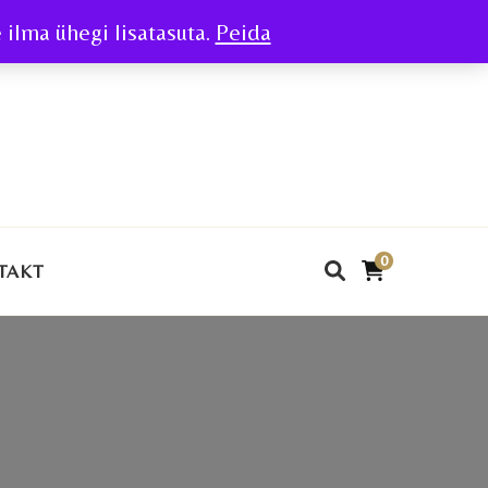
ilma ühegi lisatasuta.
Peida
0
TAKT