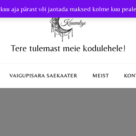
kuu aja pärast või jaotada maksed kolme kuu peale 
Tere tulemast meie kodulehele!
VAIGUPISARA SAEKAATER
MEIST
KON