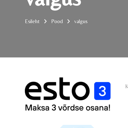
Esileht
Pood
valgus
K