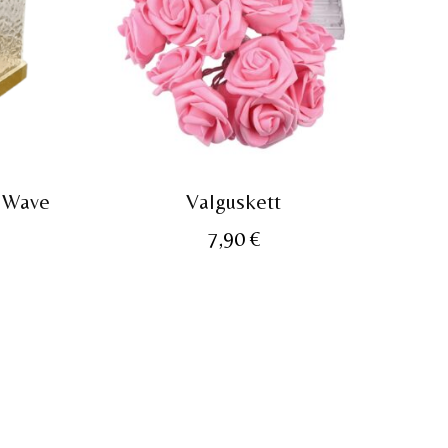
n Wave
Valguskett
7,90
€