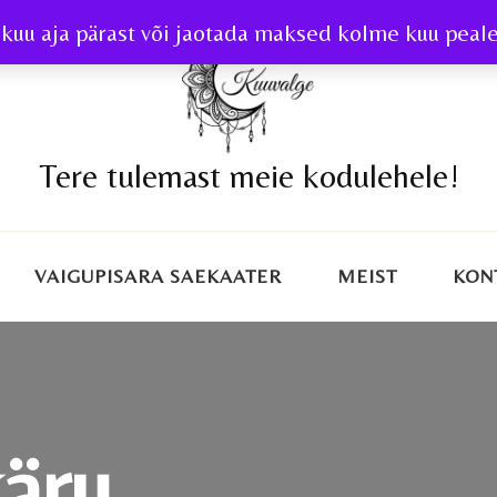
kuu aja pärast või jaotada maksed kolme kuu peale 
Tere tulemast meie kodulehele!
VAIGUPISARA SAEKAATER
MEIST
KON
käru