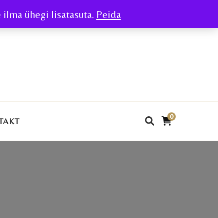
ilma ühegi lisatasuta.
Peida
0
TAKT