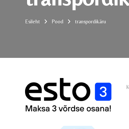
Esileht
Pood
transpordikäru
K