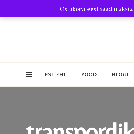
Ostukorvi eest saad maksta 
ESILEHT
POOD
BLOGI
transpordi