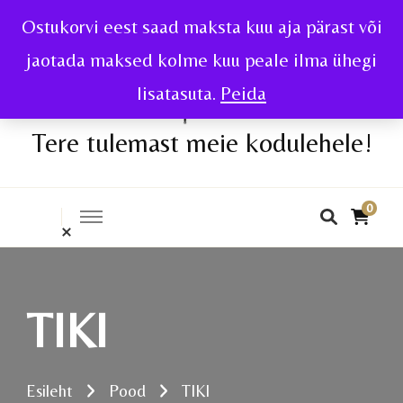
Ostukorvi eest saad maksta kuu aja pärast või
jaotada maksed kolme kuu peale ilma ühegi
lisatasuta.
Peida
Tere tulemast meie kodulehele!
0
TIKI
Esileht
Pood
TIKI