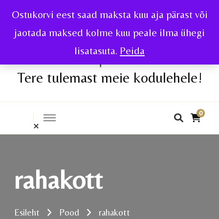
Ostukorvi eest saad maksta kuu aja pärast või
jaotada maksed kolme kuu peale ilma ühegi
lisatasuta.
Peida
Tere tulemast meie kodulehele!
0
rahakott
Esileht
Pood
rahakott