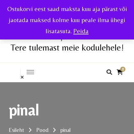
Ostukorvi eest saad maksta kuu aja pärast või
jaotada maksed kolme kuu peale ilma ühegi
lisatasuta.
Peida
Tere tulemast meie kodulehele!
0
pinal
Esileht
Pood
pinal