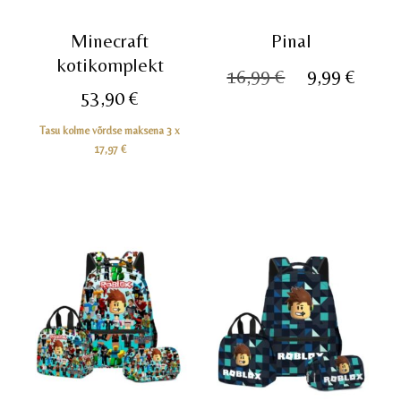
Minecraft
Pinal
kotikomplekt
Algne
Prae
16,99
€
9,99
€
53,90
€
hind
hind
oli:
on:
Tasu kolme võrdse maksena 3 x
17,97
€
16,99 €.
9,99 