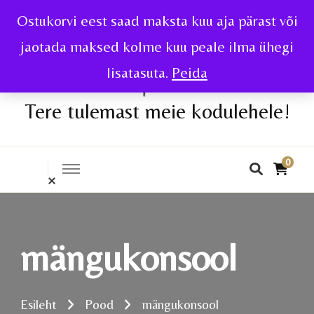
Ostukorvi eest saad maksta kuu aja pärast või
jaotada maksed kolme kuu peale ilma ühegi
lisatasuta.
Peida
Tere tulemast meie kodulehele!
0
mängukonsool
Esileht
Pood
mängukonsool