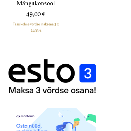
Mängukonsool
49,00
€
Tasu kolme võrdse maksena 3 x
16,33
€