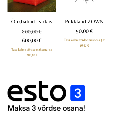
Õhkbatuut Tsirkus
Pukklaud ZOWN
Algne
50,00
€
800,00
€
hind
Praegune
600,00
€
Tasu kolme võrdse maksena 3 x
oli:
16,67
€
hind
Tasu kolme võrdse maksena 3 x
800,00 €.
on:
200,00
€
600,00 €.