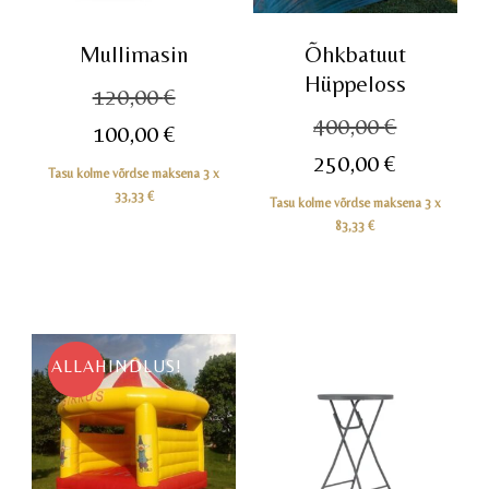
Mullimasin
Õhkbatuut
Hüppeloss
Algne
120,00
€
Algne
400,00
€
hind
Praegune
100,00
€
hind
Praegun
oli:
250,00
€
hind
Tasu kolme võrdse maksena 3 x
oli:
hind
120,00 €.
on:
33,33
€
Tasu kolme võrdse maksena 3 x
400,00 €
on:
100,00 €.
83,33
€
250,00 €
ALLAHINDLUS!