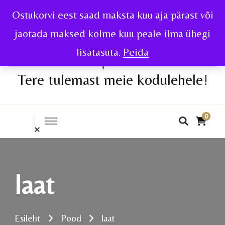
Ostukorvi eest saad maksta kuu aja pärast või
jaotada maksed kolme kuu peale ilma ühegi
lisatasuta.
Peida
Tere tulemast meie kodulehele!
0
laat
Esileht
Pood
laat