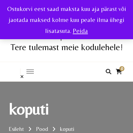
Ostukorvi eest saad maksta kuu aja pärast või
jaotada maksed kolme kuu peale ilma ühegi
lisatasuta.
Peida
Tere tulemast meie kodulehele!
0
koputi
Esileht
Pood
koputi