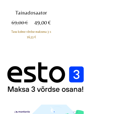
Tainadosaator
Algne
Praegune
69,00
€
49,00
€
hind
hind
Tasu kolme võrdse maksena 3 x
oli:
on:
16,33
€
69,00 €.
49,00 €.