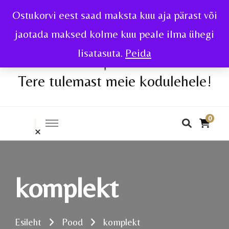
Ostukorvi eest saad maksta kuu aja pärast või
jaotada maksed kolme kuu peale ilma ühegi
lisatasuta.
Peida
Tere tulemast meie kodulehele!
0
komplekt
Esileht
Pood
komplekt