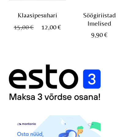
Klaasipesuhari
Söögiriistad
Imelised
Algne
Praegune
15,00
€
12,00
€
9,90
€
hind
hind
oli:
on:
15,00 €.
12,00 €.