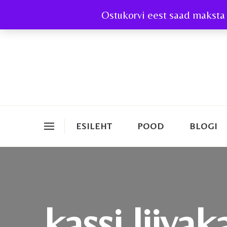
Ostukorvi eest saad maksta 
ESILEHT
POOD
BLOGI
kassi liivak