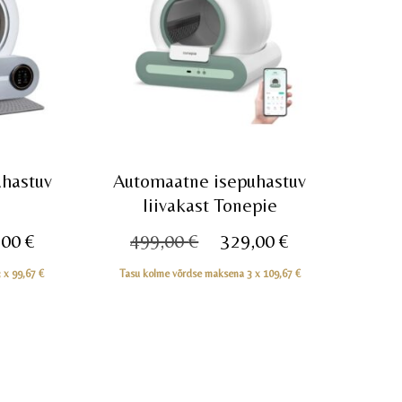
hastuv
Automaatne isepuhastuv
liivakast Tonepie
e
Praegune
Algne
Praegune
,00
€
499,00
€
329,00
€
hind
hind
hind
3 x
99,67
€
Tasu kolme võrdse maksena 3 x
109,67
€
on:
oli:
on:
0 €.
299,00 €.
499,00 €.
329,00 €.