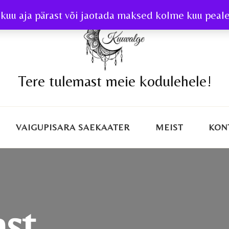
kuu aja pärast või jaotada maksed kolme kuu peale 
Tere tulemast meie kodulehele!
VAIGUPISARA SAEKAATER
MEIST
KON
ast