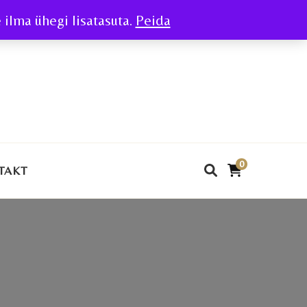
ilma ühegi lisatasuta.
Peida
0
TAKT