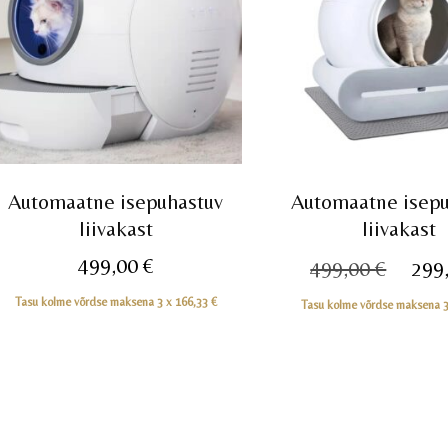
Automaatne isepuhastuv
Automaatne isepu
liivakast
liivakast
Algn
499,00
€
499,00
€
299
hind
Tasu kolme võrdse maksena 3 x
166,33
€
Tasu kolme võrdse maksena 
oli:
499,0