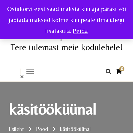
Ostukorvi eest saad maksta kuu aja pärast või
jaotada maksed kolme kuu peale ilma ühegi
lisatasuta.
Peida
Tere tulemast meie kodulehele!
0
käsitööküünal
Esileht
Pood
käsitööküünal