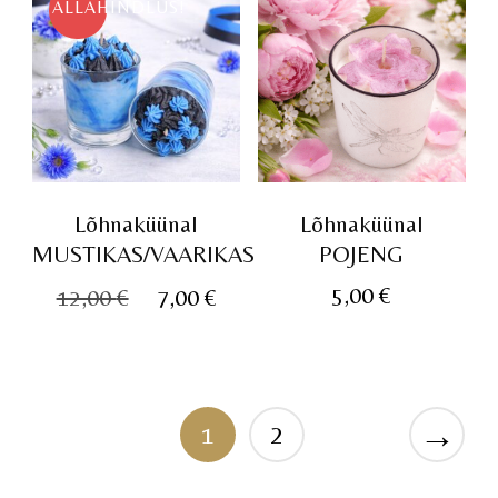
ALLAHINDLUS!
Lõhnaküünal
Lõhnaküünal
MUSTIKAS/VAARIKAS
POJENG
Algne
Praegune
5,00
€
12,00
€
7,00
€
hind
hind
oli:
on:
12,00 €.
7,00 €.
→
1
2