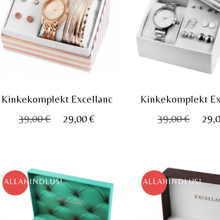
Kinkekomplekt Excellanc
Kinkekomplekt Ex
Algne
Praegune
Algn
39,00
€
29,00
€
39,00
€
29,
hind
hind
hind
oli:
on:
oli:
39,00 €.
29,00 €.
39,00
ALLAHINDLUS!
ALLAHINDLUS!