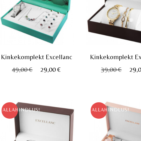
Kinkekomplekt Excellanc
Kinkekomplekt Ex
Algne
Praegune
Algn
49,00
€
29,00
€
39,00
€
29,
hind
hind
hind
oli:
on:
oli:
49,00 €.
29,00 €.
39,00
ALLAHINDLUS!
ALLAHINDLUS!