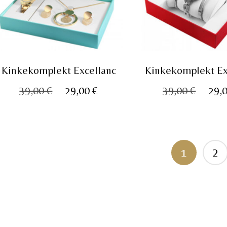
Kinkekomplekt Excellanc
Kinkekomplekt Ex
Algne
Praegune
Algn
39,00
€
29,00
€
39,00
€
29,
hind
hind
hind
oli:
on:
oli:
39,00 €.
29,00 €.
39,00
1
2