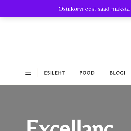
Ostukorvi eest saad maksta 
ESILEHT
POOD
BLOGI
Excellanc