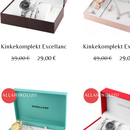
Kinkekomplekt Excellanc
Kinkekomplekt Ex
Algne
Praegune
Algn
39,00
€
29,00
€
49,00
€
29,
hind
hind
hind
oli:
on:
oli:
39,00 €.
29,00 €.
49,00
ALLAHINDLUS!
ALLAHINDLUS!