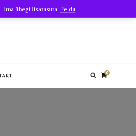
ilma ühegi lisatasuta.
Peida
0
TAKT