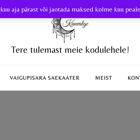
kuu aja pärast või jaotada maksed kolme kuu peale 
Tere tulemast meie kodulehele!
VAIGUPISARA SAEKAATER
MEIST
KON