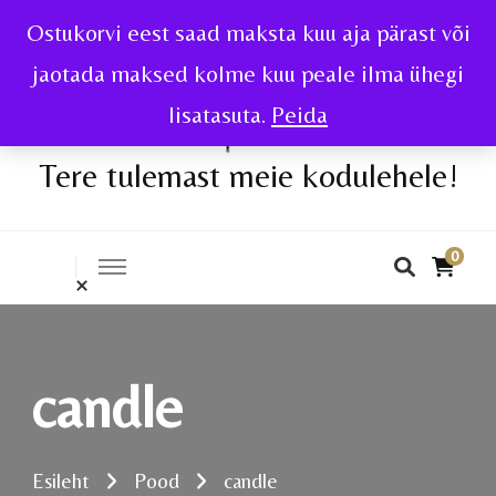
Ostukorvi eest saad maksta kuu aja pärast või
jaotada maksed kolme kuu peale ilma ühegi
lisatasuta.
Peida
Tere tulemast meie kodulehele!
0
candle
Esileht
Pood
candle