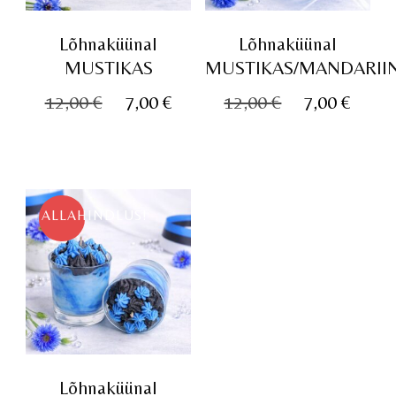
Lõhnaküünal
Lõhnaküünal
MUSTIKAS
MUSTIKAS/MANDARII
Algne
Praegune
Algne
Prae
12,00
€
7,00
€
12,00
€
7,00
€
hind
hind
hind
hind
oli:
on:
oli:
on:
12,00 €.
7,00 €.
12,00 €.
7,00 
ALLAHINDLUS!
Lõhnaküünal