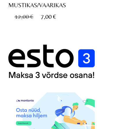
MUSTIKAS/VAARIKAS
Algne
Praegune
12,00
€
7,00
€
hind
hind
oli:
on:
12,00 €.
7,00 €.