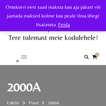
Ostukorvi eest saad maksta kuu aja pärast või
jaotada maksed kolme kuu peale ilma ühegi
lisatasuta.
Peida
Tere tulemast meie kodulehele!
0
2000A
Esileht
Pood
2000A