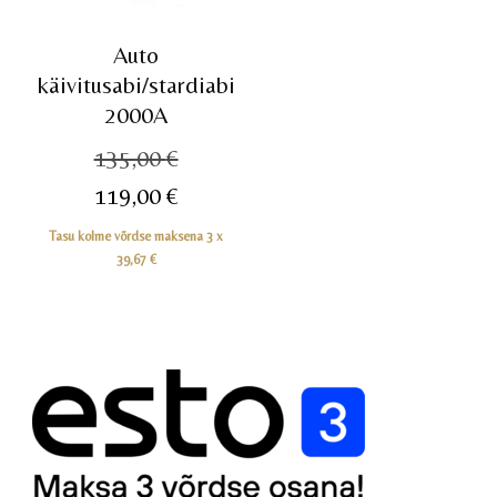
Auto
käivitusabi/stardiabi
2000A
Algne
135,00
€
hind
Praegune
119,00
€
oli:
hind
Tasu kolme võrdse maksena 3 x
135,00 €.
on:
39,67
€
119,00 €.