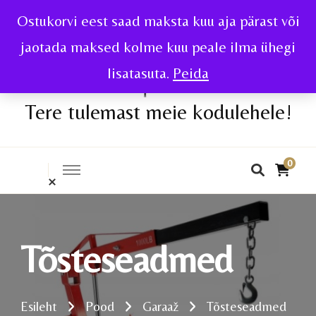
Ostukorvi eest saad maksta kuu aja pärast või
jaotada maksed kolme kuu peale ilma ühegi
lisatasuta.
Peida
Tere tulemast meie kodulehele!
0
Tõsteseadmed
Esileht
Pood
Garaaž
Tõsteseadmed