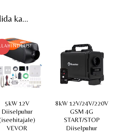
dida ka…
LLAHINDLUS!
5kW 12V
8kW 12V/24V/220V
Diiselpuhur
GSM 4G
(iseehitajale)
START/STOP
VEVOR
Diiselpuhur