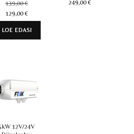
Algne
249,00
€
139,00
€
hind
Praegune
129,00
€
oli:
hind
139,00 €.
on:
LOE EDASI
129,00 €.
5kW 12V/24V