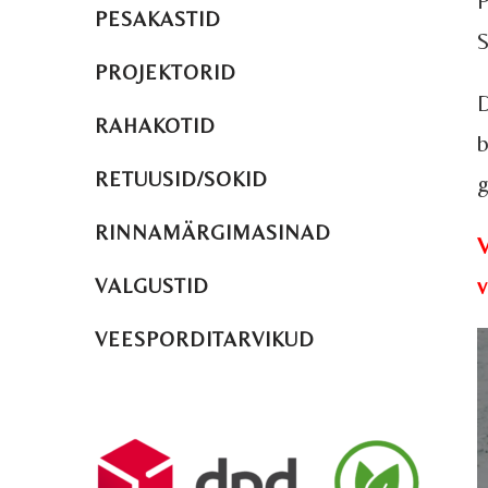
P
PESAKASTID
S
PROJEKTORID
D
RAHAKOTID
b
RETUUSID/SOKID
g
RINNAMÄRGIMASINAD
V
v
VALGUSTID
VEESPORDITARVIKUD