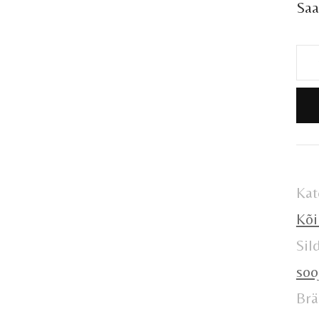
Saa
8k
12
Dii
(is
VE
Kat
ko
Kõi
Sil
soo
Brä