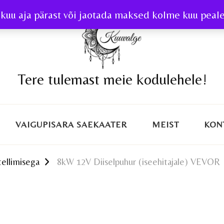
kuu aja pärast või jaotada maksed kolme kuu peale 
Tere tulemast meie kodulehele!
VAIGUPISARA SAEKAATER
MEIST
KON
tellimisega
8kW 12V Diiselpuhur (iseehitajale) VEVOR