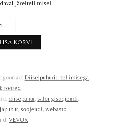
daval järeltellimisel
W
V
LISA KORVI
selpuhur
eehitajale)
VOR
egooriad:
Diiselpuhurid tellimisega
,
gus
k tooted
did:
diisepuhur
,
salongisoojendi
,
japuhur
,
soojendi
,
webasto
nd:
VEVOR