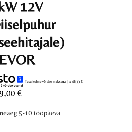
kW 12V
iiselpuhur
iseehitajale)
EVOR
Tasu kolme võrdse maksena 3 x
46,33
€
9,00
€
rneaeg 5-10 tööpäeva