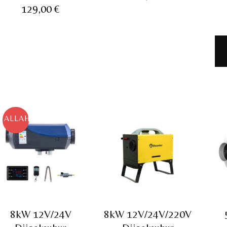
hind
Praegune
oli:
129,00
€
hind
oli:
hind
149,00 €.
on:
189,00 €.
on:
129,00 €.
129,00 €.
ALLAHINDLUS!
8kW 12V/24V
8kW 12V/24V/220V