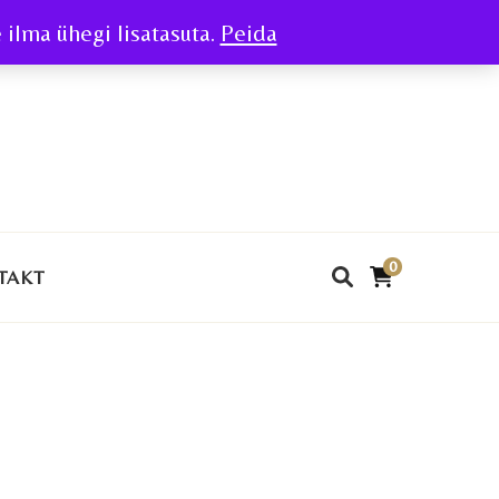
ilma ühegi lisatasuta.
Peida
0
TAKT