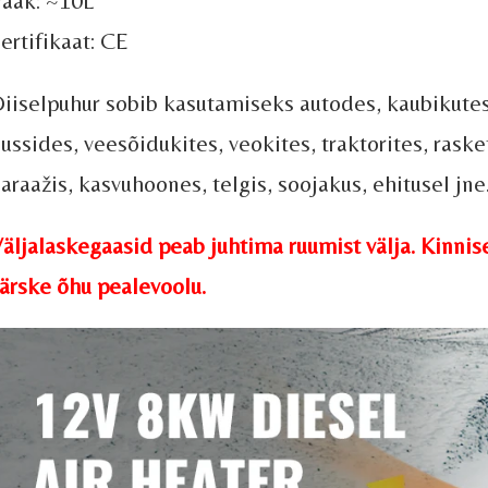
aak: ~10L
ertifikaat: CE
iiselpuhur sobib kasutamiseks autodes, kaubikute
ussides, veesõidukites, veokites, traktorites, raske
araažis, kasvuhoones, telgis, soojakus, ehitusel jne
äljalaskegaasid peab juhtima ruumist välja. Kinni
ärske õhu pealevoolu.