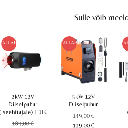
Sulle võib meel
ALLAHINDLUS!
ALLAHINDLUS!
A
2kW 12V
5kW 12V
Diiselpuhur
Diiselpuhur
(iseehitajale) FDIK
Algne
149,00
€
Algne
189,00
€
hind
Praegune
129,00
€