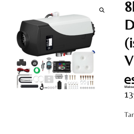
8
D
(
V
13
Ta