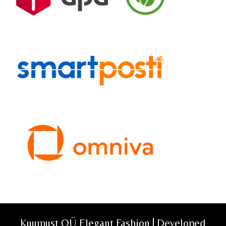
Kuumust OÜ Elegant Fashion | Developed