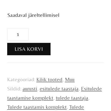
Saadaval järeltellimisel
Tulede
taastamise
LISA KORVI
komplekt
kogus
Kategooriad:
Kõik tooted
,
Muu
Sildid:
aurusti
,
esitulede taastaja
,
Esitulede
taastamise komplekt
,
tulede taastaja
,
Tulede taastamis komplekt
,
Tulede