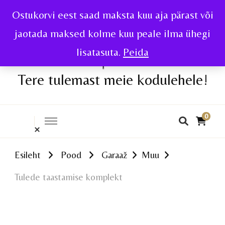
Ostukorvi eest saad maksta kuu aja pärast või
jaotada maksed kolme kuu peale ilma ühegi
lisatasuta.
Peida
Tere tulemast meie kodulehele!
0
Esileht
Pood
Garaaž
Muu
Tulede taastamise komplekt