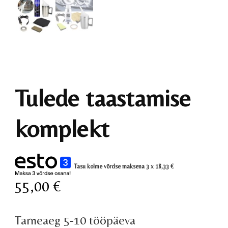
Tulede taastamise
komplekt
Tasu kolme võrdse maksena 3 x
18,33
€
55,00
€
Tarneaeg 5-10 tööpäeva