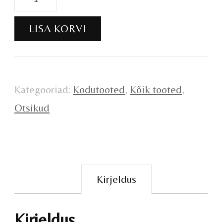
otsikud
LISA KORVI
11tk
kogus
Kategooriad:
Kodutooted
,
Kõik tooted
,
Otsikud
Kirjeldus
Kirjeldus