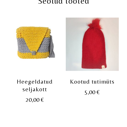
Seotud tooted
Heegeldatud
Kootud tutimüts
seljakott
5,00
€
20,00
€