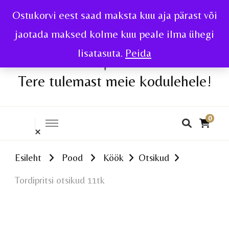
Ostukorvi eest saad maksta kuu aja pärast või
jaotada maksed kolme kuu peale ilma ühegi
lisatasuta.
Peida
Tere tulemast meie kodulehele!
0
Esileht
Pood
Köök
Otsikud
Tordipritsi otsikud 11tk