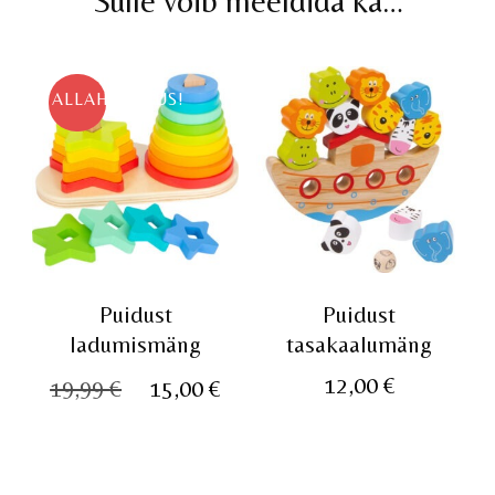
Sulle võib meeldida ka…
ALLAHINDLUS!
Puidust
Puidust
ladumismäng
tasakaalumäng
Algne
Praegune
12,00
€
19,99
€
15,00
€
hind
hind
oli:
on:
19,99 €.
15,00 €.