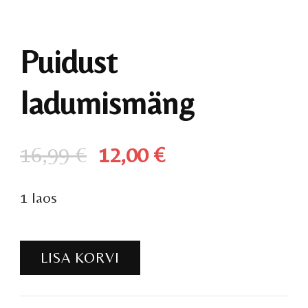
Puidust
ladumismäng
Algne
Praegune
16,99
€
12,00
€
hind
hind
1 laos
oli:
on:
16,99 €.
12,00 €.
Puidust
LISA KORVI
ladumismäng
kogus