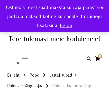
Ostukorvi eest saad maksta kuu aja pärast või
jaotada maksed kolme kuu peale ilma ühegi
lisatasuta.
Peida
Tere tulemast meie kodulehele!
0
Esileht
Pood
Lastekaubad
Puidust mänguasjad
Puidust ladumismäng