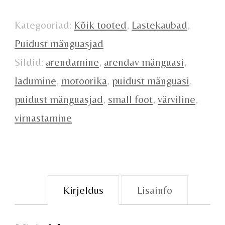
Kategooriad:
Kõik tooted
,
Lastekaubad
,
Puidust mänguasjad
Sildid:
arendamine
,
arendav mänguasi
,
ladumine
,
motoorika
,
puidust mänguasi
,
puidust mänguasjad
,
small foot
,
värviline
,
virnastamine
Kirjeldus
Lisainfo