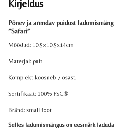
Kirjeldus
Põnev ja arendav puidust ladumismäng
”Safari”
Mõõdud: 10.5×10.5x14cm
Materjal: puit
Komplekt koosneb 7 osast.
Sertifikaat: 100% FSC®
Bränd: small foot
Selles ladumismängus on eesmärk laduda