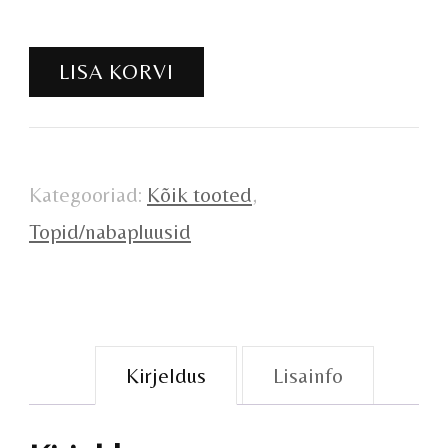
Nabapluus/topp
LISA KORVI
kogus
Kategooriad:
Kõik tooted
,
Topid/nabapluusid
Kirjeldus
Lisainfo