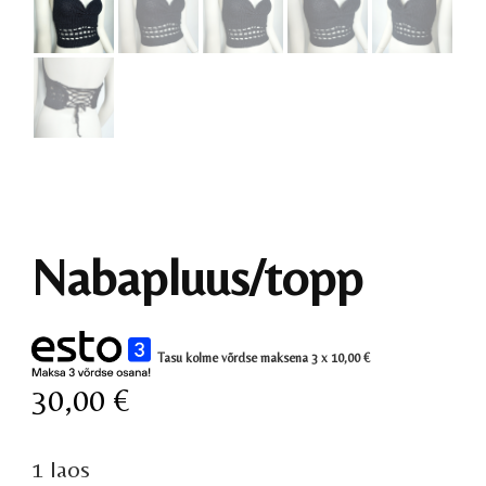
Nabapluus/topp
Tasu kolme võrdse maksena 3 x
10,00
€
30,00
€
1 laos