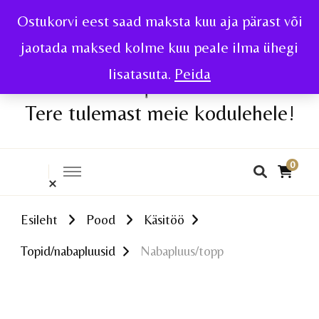
Ostukorvi eest saad maksta kuu aja pärast või
jaotada maksed kolme kuu peale ilma ühegi
lisatasuta.
Peida
Tere tulemast meie kodulehele!
0
Esileht
Pood
Käsitöö
Topid/nabapluusid
Nabapluus/topp