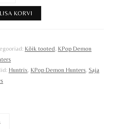
mon
LISA KORVI
ters
tmehoidja
gus
egooriad:
Kõik tooted
,
KPop Demon
ters
did:
Huntrix
,
KPop Demon Hunters
,
Saja
ys
s