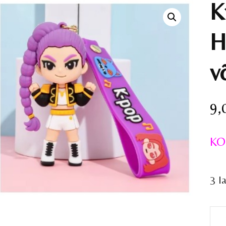
K
H
v
9,
KO
3 l
Kp