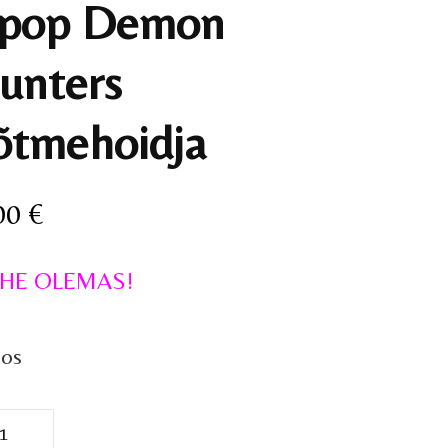
pop Demon
unters
õtmehoidja
00
€
HE OLEMAS!
aos
op