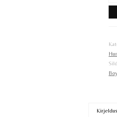
De
Hun
võ
ko
Kat
Hun
Sil
Bo
Kirjeldu