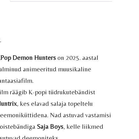
.
Pop Demon Hunters
on 2025. aastal
alminud animeeritud muusikaline
antaasiafilm.
ilm räägib K-popi tüdrukutebändist
untrix
, kes elavad salaja topeltelu
eemoniküttidena. Nad astuvad vastamisi
oistebändiga
Saja Boys
, kelle liikmed
sutuvad deemoniteks.