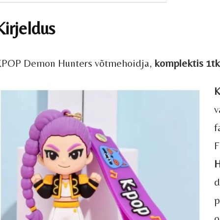
Kirjeldus
KPOP Demon Hunters võtmehoidja,
komplektis 1tk
K
v
f
F
H
d
p
o