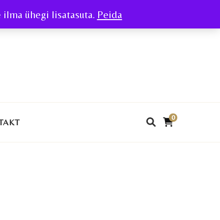
ilma ühegi lisatasuta.
Peida
0
TAKT