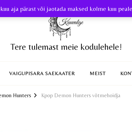
kuu aja pärast või jaotada maksed kolme kuu peale 
Tere tulemast meie kodulehele!
VAIGUPISARA SAEKAATER
MEIST
KON
emon Hunters
Kpop Demon Hunters võtmehoidja