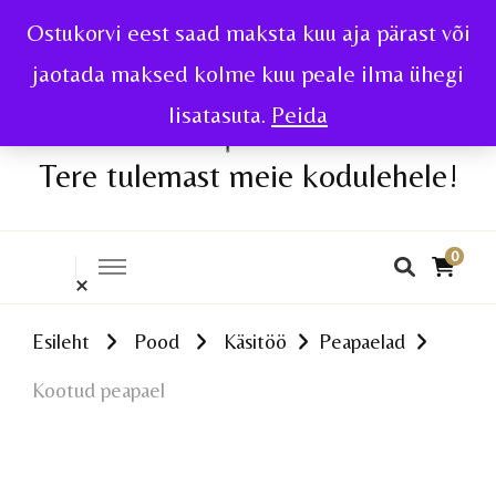
Ostukorvi eest saad maksta kuu aja pärast või
jaotada maksed kolme kuu peale ilma ühegi
lisatasuta.
Peida
Tere tulemast meie kodulehele!
0
Esileht
Pood
Käsitöö
Peapaelad
Kootud peapael