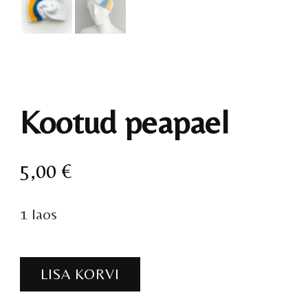
Kootud peapael
5,00
€
1 laos
Kootud
LISA KORVI
peapael