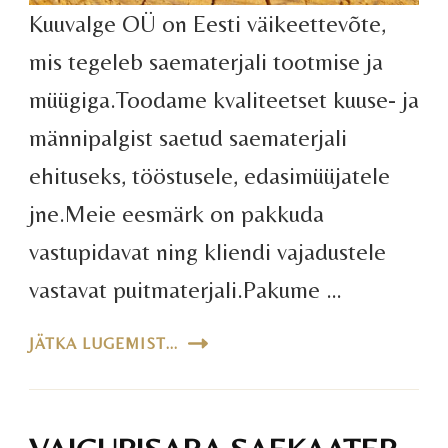
Kuuvalge OÜ on Eesti väikeettevõte,
mis tegeleb saematerjali tootmise ja
müügiga.Toodame kvaliteetset kuuse- ja
männipalgist saetud saematerjali
ehituseks, tööstusele, edasimüüjatele
jne.Meie eesmärk on pakkuda
vastupidavat ning kliendi vajadustele
vastavat puitmaterjali.Pakume …
JÄTKA LUGEMIST...