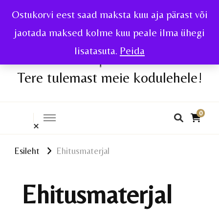
Ostukorvi eest saad maksta kuu aja pärast või
jaotada maksed kolme kuu peale ilma ühegi
lisatasuta.
Peida
Tere tulemast meie kodulehele!
0
Esileht
Ehitusmaterjal
Ehitusmaterjal