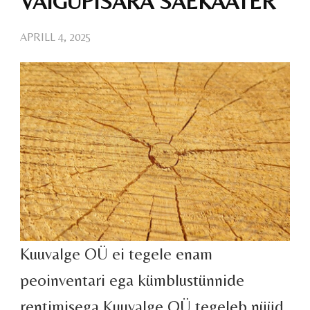
VAIGUPISARA SAEKAATER
APRILL 4, 2025
Kuuvalge OÜ ei tegele enam
peoinventari ega kümblustünnide
rentimisega.Kuuvalge OÜ tegeleb nüüd