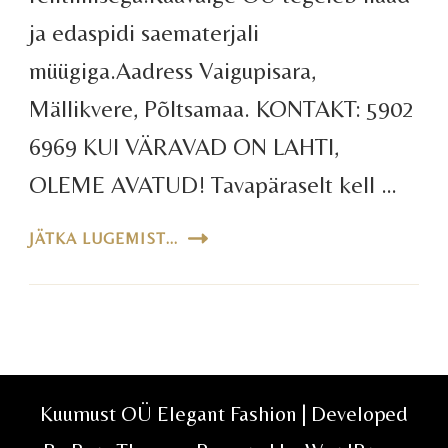
ja edaspidi saematerjali
müügiga.Aadress Vaigupisara,
Mällikvere, Põltsamaa. KONTAKT: 5902
6969 KUI VÄRAVAD ON LAHTI,
OLEME AVATUD! Tavapäraselt kell …
JÄTKA LUGEMIST...
Kuumust OÜ Elegant Fashion | Developed