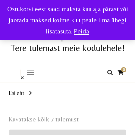
Ostukorvi eest saad maksta kuu aja pärast või
jaotada maksed kolme kuu peale ilma ühegi
lisatasuta.
Peida
Tere tulemast meie kodulehele!
0
Esileht
Kuvatakse kõik 7 tulemust