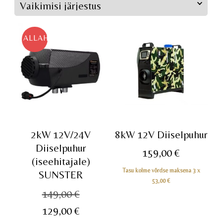
ALLAHINDLUS!
2kW 12V/24V
8kW 12V Diiselpuhur
Diiselpuhur
159,00
€
(iseehitajale)
Tasu kolme võrdse maksena 3 x
SUNSTER
53,00
€
Algne
149,00
€
hind
Praegune
129,00
€