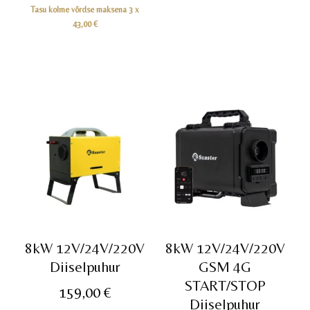
oli:
hind
Tasu kolme võrdse maksena 3 x
149,00 €.
on:
43,00
€
129,00 €.
8kW 12V/24V/220V
8kW 12V/24V/220V
Diiselpuhur
GSM 4G
START/STOP
159,00
€
Diiselpuhur