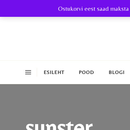
Ostukorvi eest saad maksta 
ESILEHT
POOD
BLOGI
sunster