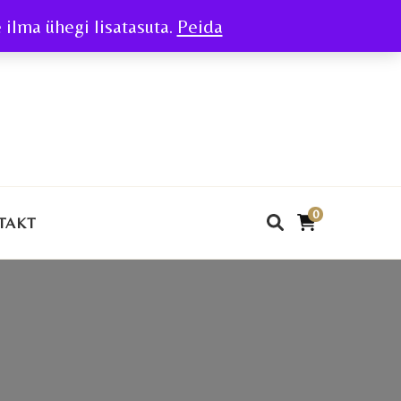
ilma ühegi lisatasuta.
Peida
0
TAKT