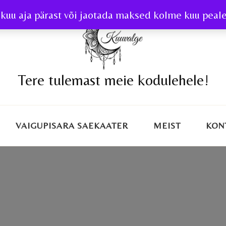
kuu aja pärast või jaotada maksed kolme kuu peale 
Tere tulemast meie kodulehele!
VAIGUPISARA SAEKAATER
MEIST
KON