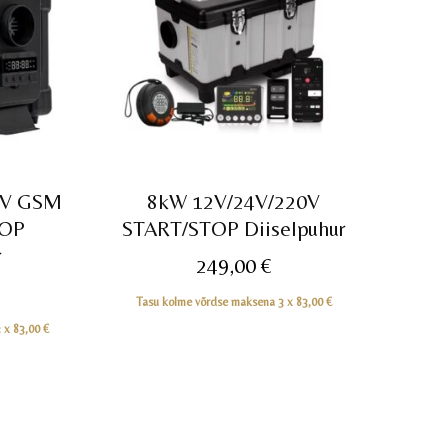
0V GSM
8kW 12V/24V/220V
TOP
START/STOP Diiselpuhur
r
249,00
€
Tasu kolme võrdse maksena 3 x
83,00
€
3 x
83,00
€