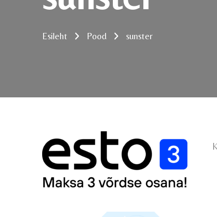
Esileht
Pood
sunster
K