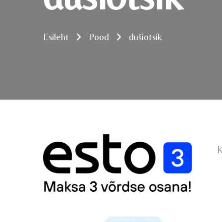
Esileht
Pood
dušiotsik
K