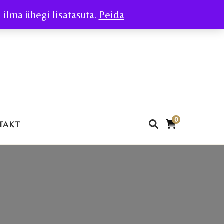
ilma ühegi lisatasuta.
Peida
0
TAKT