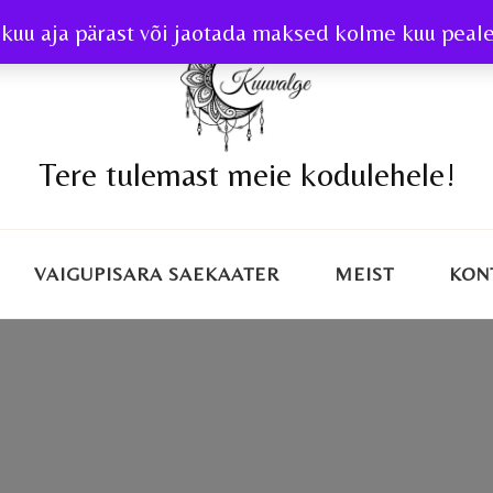
kuu aja pärast või jaotada maksed kolme kuu peale 
Tere tulemast meie kodulehele!
VAIGUPISARA SAEKAATER
MEIST
KON