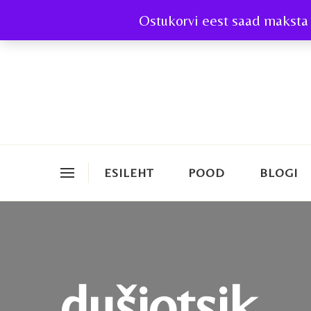
Ostukorvi eest saad maksta 
ESILEHT
POOD
BLOGI
dušiotsik