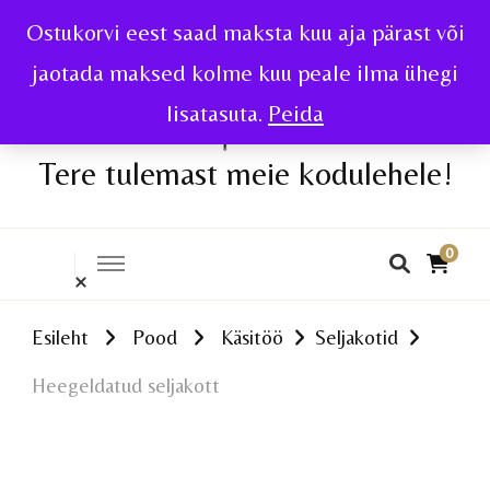
Ostukorvi eest saad maksta kuu aja pärast või
jaotada maksed kolme kuu peale ilma ühegi
lisatasuta.
Peida
Tere tulemast meie kodulehele!
0
Esileht
Pood
Käsitöö
Seljakotid
Heegeldatud seljakott