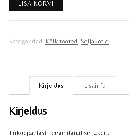
LISA KORVI
seljakott
kogus
Kategooriad:
Kõik tooted
,
Seljakotid
Kirjeldus
Lisainfo
Kirjeldus
Trikoopaelast heegeldatud seljakott.